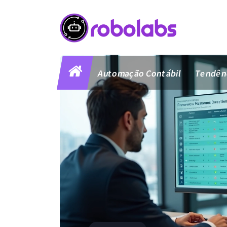
Pular
para
o
conteúdo
Automação Contábil
Tendênc