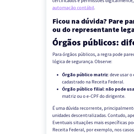
certificados e permissões digitalment
automação contábil
.
Ficou na dúvida? Pare par
ou do representante lega
Órgãos públicos: di
Para órgãos públicos, a regra pode par
lógica de segurança. Observe:
Órgão público matriz
: deve usar 
cadastrado na Receita Federal.
Órgão público filial
:
não pode usar
matriz ou o e-CPF do dirigente.
É uma dúvida recorrente, principalmen
unidades descentralizadas. Contudo, apen
Eventuais situações mais específicas p
Receita Federal, por exemplo, nos cas