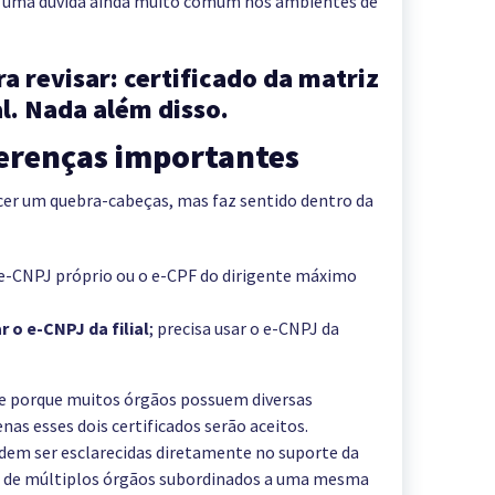
e, uma dúvida ainda muito comum nos ambientes de
a revisar: certificado da matriz
l. Nada além disso.
ferenças importantes
ecer um quebra-cabeças, mas faz sentido dentro da
o e-CNPJ próprio ou o e-CPF do dirigente máximo
 o e-CNPJ da filial
; precisa usar o e-CNPJ da
te porque muitos órgãos possuem diversas
as esses dois certificados serão aceitos.
odem ser esclarecidas diretamente no suporte da
os de múltiplos órgãos subordinados a uma mesma