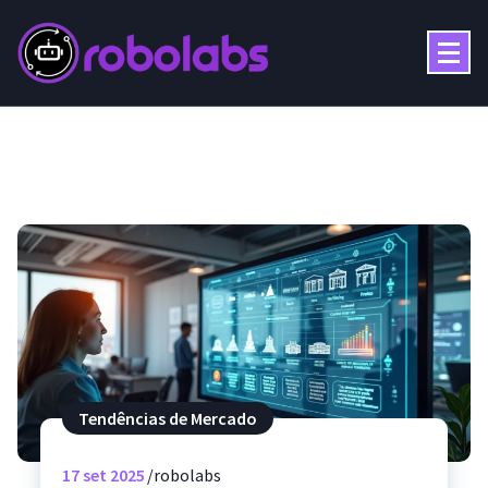
Pular
para
o
conteúdo
Tendências de Mercado
17
set 2025
robolabs