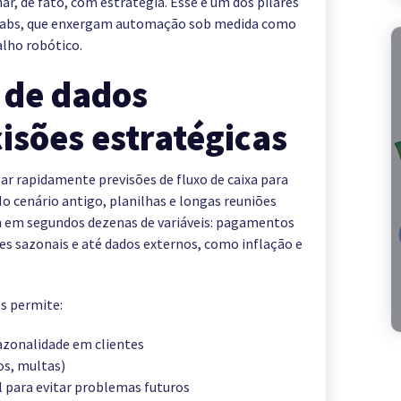
r, de fato, com estratégia. Esse é um dos pilares
olabs, que enxergam automação sob medida como
lho robótico.
 de dados
isões estratégicas
lar rapidamente previsões de fluxo de caixa para
o cenário antigo, planilhas e longas reuniões
m em segundos dezenas de variáveis: pagamentos
ões sazonais e até dados externos, como inflação e
os permite:
azonalidade em clientes
os, multas)
para evitar problemas futuros