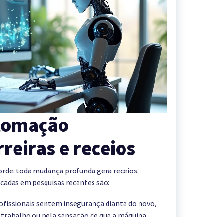
utomação
rreiras e receios
orde: toda mudança profunda gera receios.
icadas em pesquisas recentes são:
ofissionais sentem insegurança diante do novo,
 trabalho ou pela sensação de que a máquina