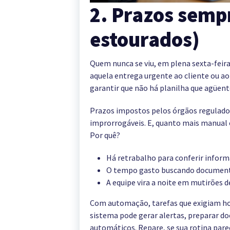
2. Prazos semp
estourados)
Quem nunca se viu, em plena sexta-feira
aquela entrega urgente ao cliente ou ao 
garantir que não há planilha que agüent
Prazos impostos pelos órgãos reguladore
improrrogáveis. E, quanto mais manual e
Por quê?
Há retrabalho para conferir inform
O tempo gasto buscando documentos
A equipe vira a noite em mutirões d
Com automação, tarefas que exigiam ho
sistema pode gerar alertas, preparar do
automáticos. Repare, se sua rotina pare